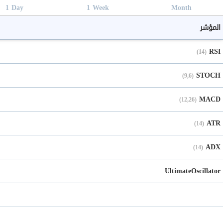
1
D
ay
1
W
eek
M
onth
المؤشر
RSI
(14)
STOCH
(9,6)
MACD
(12,26)
ATR
(14)
ADX
(14)
UltimateOscillator